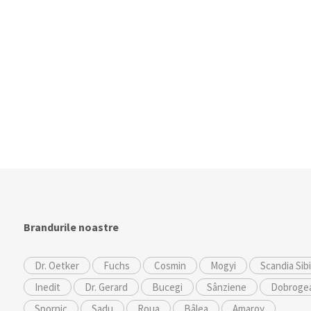
Brandurile noastre
Dr. Oetker
Fuchs
Cosmin
Mogyi
Scandia Sib
Inedit
Dr. Gerard
Bucegi
Sânziene
Dobroge
Spornic
Sadu
Roua
Bâlea
Amaroy