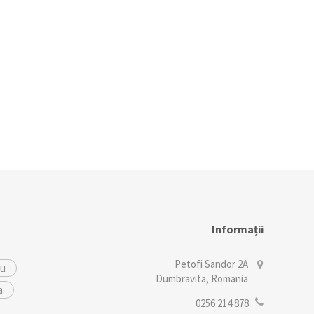
Informații
Petofi Sandor 2A
iu
Dumbravita, Romania
a
0256 214 878