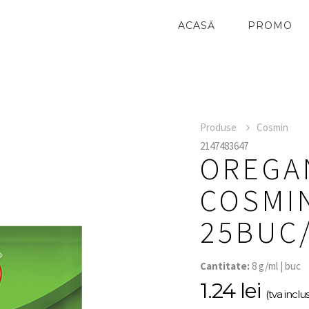
ACASĂ
PROMO
Produse
Cosmin
2147483647
OREGAN
COSMIN
25BUC
Cantitate:
8 g/ml | buc
1.24 lei
(tva inclus